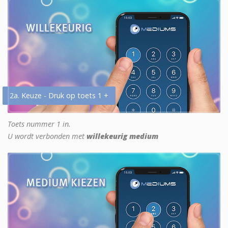
2a. Keuze - Druk op toets 1 +
Toets nummer 1 in.
U wordt verbonden met
willekeurig medium