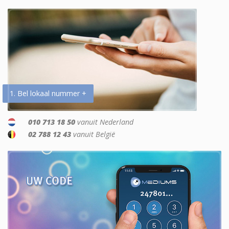
1. Bel lokaal nummer +
010 713 18 50
vanuit Nederland
02 788 12 43
vanuit België