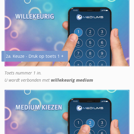
2a. Keuze - Druk op toets 1 +
Toets nummer 1 in.
U wordt verbonden met
willekeurig medium